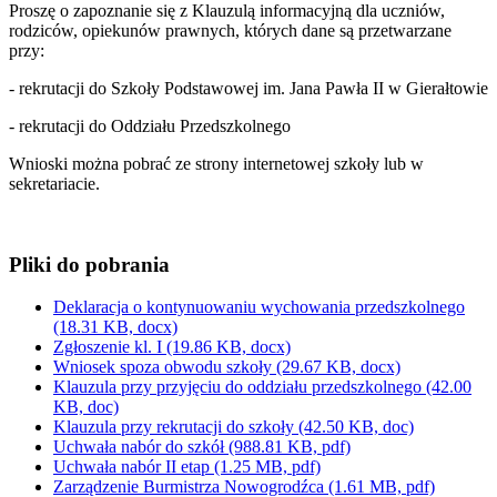
Proszę o zapoznanie się z Klauzulą informacyjną dla uczniów,
rodziców, opiekunów prawnych, których dane są przetwarzane
przy:
- rekrutacji do Szkoły Podstawowej im. Jana Pawła II w Gierałtowie
- rekrutacji do Oddziału Przedszkolnego
Wnioski można pobrać ze strony internetowej szkoły lub w
sekretariacie.
Pliki do pobrania
Deklaracja o kontynuowaniu wychowania przedszkolnego
(18.31 KB, docx)
Zgłoszenie kl. I
(19.86 KB, docx)
Wniosek spoza obwodu szkoły
(29.67 KB, docx)
Klauzula przy przyjęciu do oddziału przedszkolnego
(42.00
KB, doc)
Klauzula przy rekrutacji do szkoły
(42.50 KB, doc)
Uchwała nabór do szkół
(988.81 KB, pdf)
Uchwała nabór II etap
(1.25 MB, pdf)
Zarządzenie Burmistrza Nowogrodźca
(1.61 MB, pdf)