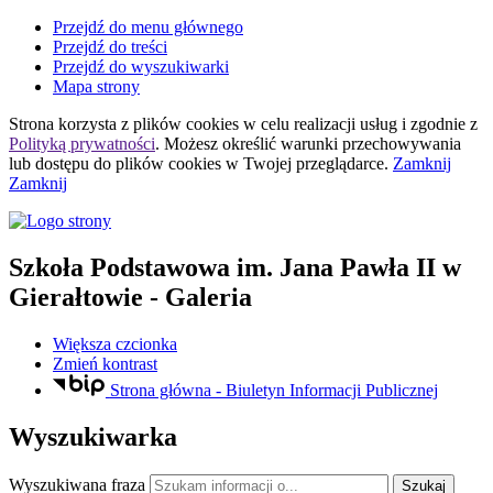
Przejdź do menu głównego
Przejdź do treści
Przejdź do wyszukiwarki
Mapa strony
Strona korzysta z plików
cookies
w celu realizacji usług i zgodnie z
Polityką prywatności
. Możesz określić warunki przechowywania
lub dostępu do plików
cookies
w Twojej przeglądarce.
Zamknij
Zamknij
Szkoła Podstawowa
im. Jana Pawła II
w
Gierałtowie
- Galeria
Większa czcionka
Zmień kontrast
Strona główna - Biuletyn Informacji Publicznej
Wyszukiwarka
Wyszukiwana fraza
Szukaj