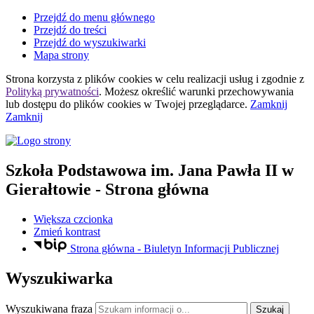
Przejdź do menu głównego
Przejdź do treści
Przejdź do wyszukiwarki
Mapa strony
Strona korzysta z plików
cookies
w celu realizacji usług i zgodnie z
Polityką prywatności
. Możesz określić warunki przechowywania
lub dostępu do plików
cookies
w Twojej przeglądarce.
Zamknij
Zamknij
Szkoła Podstawowa
im. Jana Pawła II
w
Gierałtowie
- Strona główna
Większa czcionka
Zmień kontrast
Strona główna - Biuletyn Informacji Publicznej
Wyszukiwarka
Wyszukiwana fraza
Szukaj