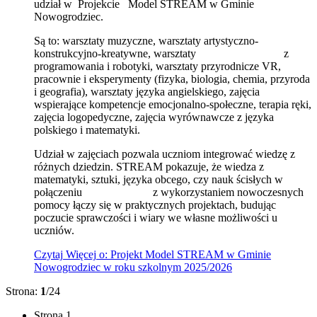
udział w Projekcie Model STREAM w Gminie
Nowogrodziec.
Są to: warsztaty muzyczne, warsztaty artystyczno-
konstrukcyjno-kreatywne, warsztaty z
programowania i robotyki, warsztaty przyrodnicze VR,
pracownie i eksperymenty (fizyka, biologia, chemia, przyroda
i geografia), warsztaty języka angielskiego, zajęcia
wspierające kompetencje emocjonalno-społeczne, terapia ręki,
zajęcia logopedyczne, zajęcia wyrównawcze z języka
polskiego i matematyki.
Udział w zajęciach pozwala uczniom integrować wiedzę z
różnych dziedzin. STREAM pokazuje, że wiedza z
matematyki, sztuki, języka obcego, czy nauk ścisłych w
połączeniu z wykorzystaniem nowoczesnych
pomocy łączy się w praktycznych projektach, budując
poczucie sprawczości i wiary we własne możliwości u
uczniów.
Czytaj
Więcej
o: Projekt Model STREAM w Gminie
Nowogrodziec w roku szkolnym 2025/2026
Strona:
1
/24
Strona
1